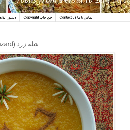
Contact us تماس با ما
Copyright حق چاپ
ecipe Index دستور غذاها
Saffron Rice Pudding (Sholehzard) شله زرد