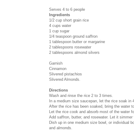
Serves 4 to 6 people
Ingredients
1/2 cup short grain rice
4 cups water
1 cup sugar
1/4 teaspoon ground saffron
1 tablespoon butter or margarine
2 tablespoons rosewater
2 tablespoons almond silvers
Garnish
Cinnamon
Slivered pistachios
Slivered Almonds.
Directions
Wash and rinse the rice 2 to 3 times.
In a medium size saucepan, let the rice soak in 4 
After the rice has been soaked, bring the water t
Let the rice cook and absorb most of the water for
Add saffron, butter, and rosewater. Let it simme
Dish up in one medium size bowl, or individual bo
and almonds.