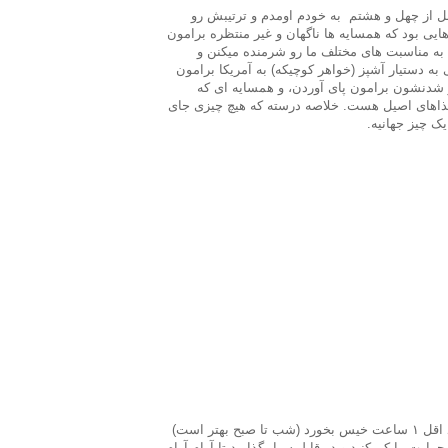
ل از چهل و
هشتم
به خودم اومدم و ترتیبش رو
هایی بود که همسایه ها ناگهان و غیر منتظره برامون
 به مناسبت های مختلف ما رو شرمنده میکنن و
ه دستیار آشپز (خواهر کوچیکه) به آمریکا برامون
ر شدنشون برامون پای آوردن، و همسایه ای که
ذاهای اصیل هست. خلاصه درسته که هیچ چیزی جای
، ک چیز
جهانیه.
رت را کم کنید و در قابلمه را بگذارید تا آرام آرام