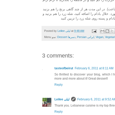
د برنج آب را جذب کند و کاملا بپزد و شله حالت فرنی را بگیرد (حدود ۱ ساعت). در این مدت هر از چند گاهی برنج را هم بزنید
ا اضافه کنید و بگذارید ۱۰ دقیقه دیگر قل بخورد. خلال بادام را اضافه کنید، شله زرد را هم بزنید و
Posted by
Leilee لیلی
at
9:48 AM
Menu منو:
Dessert دسرها
,
Persian ایرانی
,
Vegan
,
3 comments:
tasteofbeirut
February 6, 2011 at 8:11 AM
So thrilled to discover your blog, which I
more and more about it! Great dessert!
Reply
Leilee لیلی
February 6, 2011 at 9:52 A
Thank you. Lebanese cuisine is my top three 
Reply