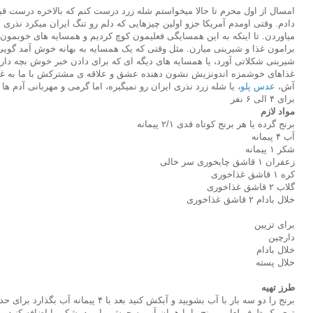
امسال از اول محرم تا حالا میخواستم شله زرد درست کنم که بالاخره درست قب
دادم. وقتی اومدم آمریکا جزو اولین چیزهایی که دلم رو تنگ ایران میکرد نذری 
میاوردن. تا اینکه به این همسایگی فعلیمون کوچ کردیم و همسایه های خوبمون
برامون غذا و شیرینی میارن. مثل وقتی که یک همسایه به بهانه خوش آمد گویی ب
شیرینی شکلاتی آورد، یا همسایه های دیگه ای که برای دادن خبر خوش بچه دا
غذاهای خوشمزه اندونزیش نشون دهنده عشق و علاقه ی مشترکش با ما به غ
آش،
عدس پلو
یا شله زرد نذری ایران رو نمیگیره، اما گرمی و مهربانی آدم ها ی
برای ۴ الی ۶ نفر
مواد لازم
برنج گرده یا هر برنج کوتاه قدی ۲/۱ پیمانه
آب ۴ پیمانه
شکر ۱ پیمانه
زعفران ۱ قاشق چایخوری سر خالی
کره ۱ قاشق غذاخوری
گلاب ۲ قاشق غذاخوری
خلال بادام ۲ قاشق غذاخوری
برای تزیین
دارچین
خلال بادام
خلال پسته
طرز تهیه
برنج را دو سه بار با آب بشویید و آبکش کنید بعد با ۴ پیمانه آب بگذارد برای حد اقل ۱ ساعت خیس بخورد (شب تا صبح بهتر است)
توی یک ظرف لعابی برنج را با همان آب به جوش بیاورید، شکر را اضافه کنید و حرا