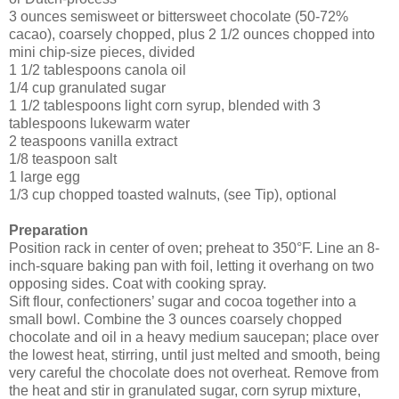
3 ounces semisweet or bittersweet chocolate (50-72%
cacao), coarsely chopped, plus 2 1/2 ounces chopped into
mini chip-size pieces, divided
1 1/2 tablespoons canola oil
1/4 cup granulated sugar
1 1/2 tablespoons light corn syrup, blended with 3
tablespoons lukewarm water
2 teaspoons vanilla extract
1/8 teaspoon salt
1 large egg
1/3 cup chopped toasted walnuts, (see Tip), optional
Preparation
Position rack in center of oven; preheat to 350°F. Line an 8-
inch-square baking pan with foil, letting it overhang on two
opposing sides. Coat with cooking spray.
Sift flour, confectioners’ sugar and cocoa together into a
small bowl. Combine the 3 ounces coarsely chopped
chocolate and oil in a heavy medium saucepan; place over
the lowest heat, stirring, until just melted and smooth, being
very careful the chocolate does not overheat. Remove from
the heat and stir in granulated sugar, corn syrup mixture,