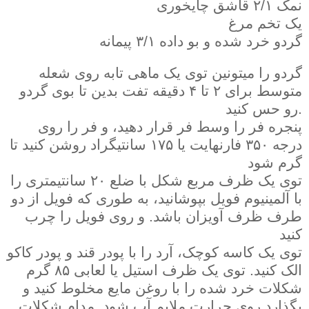
نمک ۲/۱ قاشق چایخوری
یک تخم مرغ
گردو خرد شده و بو داده ۳/۱ پیمانه
گردو را میتونین توی یک ماهی تابه روی شعله
متوسط برای ۲ تا ۴ دقیقه تفت بدین تا بوی گردو
رو حس کنید.
پنجره فر را وسط فر قرار دهید، و فر را روی
درجه ۳۵۰ فارنهایت یا ۱۷۵ سانتیگراد روشن کنید تا
گرم شود
توی یک ظرف مربع شکل با ضلع ۲۰ سانتیمتری را
با آلمینیوم فویل بپوشانید، به طوری که فویل از دو
طرف ظرف آویزان باشد. و روی فویل را چرب
کنید
توی یک کاسه کوچک، آرد را با پودر قند و پودر کاکو
الک کنید. توی یک ظرف استیل یا لعابی ۸۵ گرم
شکلات خرد شده را با روغن مایع مخلوط کنید و
بگذارد روی حرارت ملایم آب شود. مدام شکلات