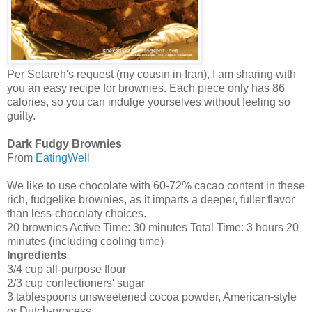
Per Setareh's request (my cousin in Iran), I am sharing with
you an easy recipe for brownies. Each piece only has 86
calories, so you can indulge yourselves without feeling so
guilty.
Dark Fudgy Brownies
From
EatingWell
We like to use chocolate with 60-72% cacao content in these
rich, fudgelike brownies, as it imparts a deeper, fuller flavor
than less-chocolaty choices.
20 brownies Active Time: 30 minutes Total Time: 3 hours 20
minutes (including cooling time)
Ingredients
3/4 cup all-purpose flour
2/3 cup confectioners' sugar
3 tablespoons unsweetened cocoa powder, American-style
or Dutch-process