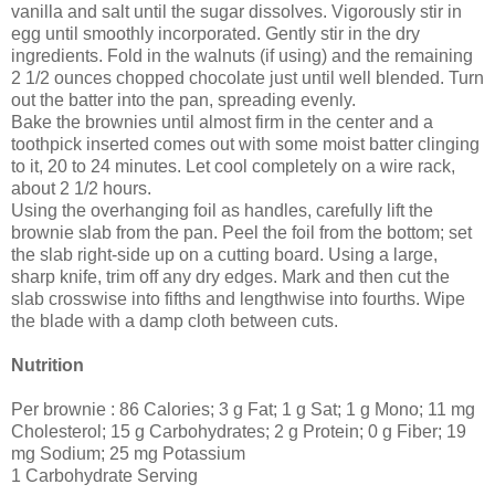
vanilla and salt until the sugar dissolves. Vigorously stir in
egg until smoothly incorporated. Gently stir in the dry
ingredients. Fold in the walnuts (if using) and the remaining
2 1/2 ounces chopped chocolate just until well blended. Turn
out the batter into the pan, spreading evenly.
Bake the brownies until almost firm in the center and a
toothpick inserted comes out with some moist batter clinging
to it, 20 to 24 minutes. Let cool completely on a wire rack,
about 2 1/2 hours.
Using the overhanging foil as handles, carefully lift the
brownie slab from the pan. Peel the foil from the bottom; set
the slab right-side up on a cutting board. Using a large,
sharp knife, trim off any dry edges. Mark and then cut the
slab crosswise into fifths and lengthwise into fourths. Wipe
the blade with a damp cloth between cuts.
Nutrition
Per brownie : 86 Calories; 3 g Fat; 1 g Sat; 1 g Mono; 11 mg
Cholesterol; 15 g Carbohydrates; 2 g Protein; 0 g Fiber; 19
mg Sodium; 25 mg Potassium
1 Carbohydrate Serving