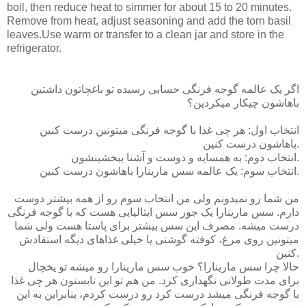
boil, then reduce heat to simmer for about 15 to 20 minutes.
Remove from heat, adjust seasoning and add the torn basil
leaves.Use warm or transfer to a clean jar and store in the
refrigerator.
اگر یک عالمه گوجه فرنگی حسابی رسیده تو باغچاتون داشتین
باهاشون چیکار میکردین؟
انتخاب اول: هر چی غذا با گوجه فرنگی میتونین درست کنین
باهاشون درست کنین.
انتخاب دوم: به همسایه و دوست و آشنا ببخشینشون.
انتخاب سوم: یک عالمه سس مارینارا باهاشون درست کنین.
من شما رو نمیدونم ولی من انتخاب سوم رو از همه بیشتر دوست
دارم. سس مارینارا یک جور سس ایتالیایی هست که با گوجه فرنگی
درست میشه. مصرف این سس بیشتر برای پاستا هست ولی شما
میتونین روی مرغ، کوفته گوشتی یا خیلی غذاهای دیگه استفادش
کنین.
حالا چرا سس مارینارا؟ خوب سس مارینارا رو میشه تو یخچال
برای مدت طولانی نگهداری کرد. من هم تو این تابستون هر چی غذا
با گوجه فرنگی میشد درست کرد رو درست کردم، بنابراین به این