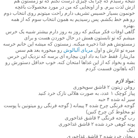
نتیجه رسیدم که چرا یک چیزی درست نکنم که تو زمستون هم
ازش لذت ببرم. و از اونجایی که من در مورد محصولات باغچه
خونمون بسیار خسیس تشریف دارم راحت میتونم روی انتخاب دوم
رو هم خط بکشم. پس رسیدیم به همون انتخاب سوم که از همه
بهتره.
گاهی اوقات فکر میکنم که روز به روز دارم بیشتر شبیه یک خرس
میشم که تو تابستون همش در حال خوردن هست و برای
زمستونش هم غذا ذخیره میکنه. زمستون که میشه این خانم خرسه
میره تو غارش و اول
مربای آلبالوش
رو میخوره بعد هم سس
مارینارا. فقط خدا به داد اون بیچاره ای برسه که نزدیک این خرس
بشه و بخواد که از این غذاها امتحان کنه. خوب حداقل دستورش رو
که باهاتون قسمت کردم!
:
مواد لازم
روغن زیتون ۲ قاشق سوپخوری
پیاز کوچک ۱ عدد، به صورت هلالی نازک خرد کنید
سیر له شده ۴ حبه
گوجه فرنگی چرخ شده ۴ پیمانه ( گوجه فرنگی رو میتونین با پوست
تو مخلوط کن چرخ کنین)
رب گوجه فرنگی ۳ قاشق غذاخوری
پونه کوهی خرد شده ۲ قاشق غذاخوری
نمک
ریحان خرد شده ۲ قاشق غذاخوری