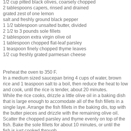
1/2 cup pitted black olives, coarsely chopped
2 tablespoons capers, rinsed and drained
grated zest of one lemon
salt and freshly ground black pepper
1 1/2 tablespoon unsalted butter, divided
2 1/2 to 3 pounds sole fillets
2 tablespoon extra virgin olive oil
1 tablespoon chopped flat-leaf parsley
1 teaspoon finely chopped thyme leaves
1/2 cup freshly grated parmesan cheese
Preheat the oven to 350 F.
In a medium sized saucepan bring 4 cups of water, brown
rice and 1 teaspoon salt to a boil, then reduce the heat to low
and cook, until the rice is tender, about 20 minutes.
While the rice cooks, drizzle a little olive oil in a baking dish
that is large enough to accomodate all of the fish fillets in a
single laye. Arrange the fish fillets in the baking dis, top with
the butter pieces and drizzle with the remaining olive oil.
Scatter the chopped parsley and thyme evenly on top of the
fish. Bake the sole fillets for about 10 minutes, or until the
fish is just cooked through.